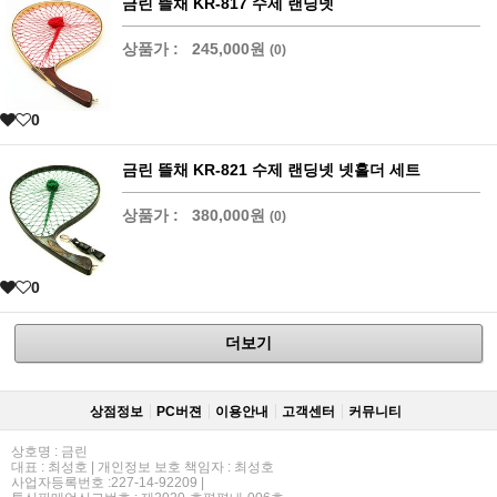
금린 뜰채 KR-817 수제 랜딩넷
상품가 :
245,000원
(0)
0
금린 뜰채 KR-821 수제 랜딩넷 넷홀더 세트
상품가 :
380,000원
(0)
0
더보기
상점정보
PC버젼
이용안내
고객센터
커뮤니티
상호명 : 금린
대표 : 최성호 | 개인정보 보호 책임자 : 최성호
사업자등록번호 :227-14-92209 |