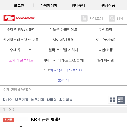
로그인
마이페이지
장바구니
관심상품
카테고리
검색
수제 랜딩넷/넷홀더
미노우/하드베이트
루어조끼
웨이딩스태프/벨트 보틀
웨이더/계류화
로드(쏘가리)
수제 우드 노브
원목 로드/릴 거치대
라인/소품
쏘가리 실속세트
바다낚시-에기/로드/소품/채
릴레이세일
비">
바다낚시-에기/로드/소
품/채비
수제 랜딩넷/넷홀더
최신순
낮은가격
높은가격
상품명
최다리뷰
1 - 20
KR-4 금린 넷홀더