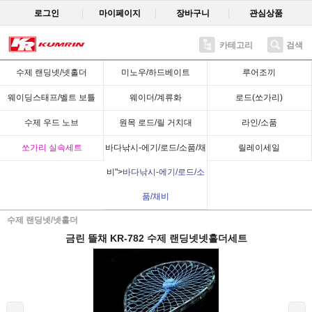
로그인
마이페이지
장바구니
관심상품
카테고리
검색
Recent
수제 랜딩넷/넷홀더
미노우/하드베이트
루어조끼
웨이딩스태프/벨트 보틀
웨이더/계류화
로드(쏘가리)
수제 우드 노브
원목 로드/릴 거치대
라인/소품
쏘가리 실속세트
바다낚시-에기/로드/소품/채
릴레이세일
비">
바다낚시-에기/로드/소
품/채비
수제 랜딩넷/넷홀더
금린 뜰채 KR-782 수제 랜딩넷넷홀더세트