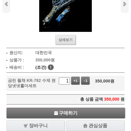
상세보기
원산지:
대한민국
상품가 :
350,000
원
배송비 :
(조건)
!
금린 뜰채 KR-782 수제 랜
350,000
원
+1
-1
딩넷넷홀더세트
총 상품 금액
350,000
원
구매하기
장바구니
관심상품