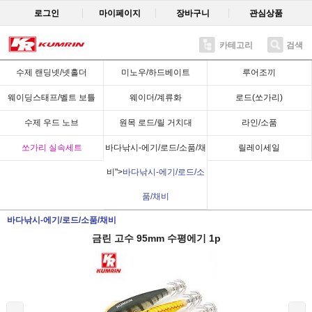
로그인
마이페이지
장바구니
관심상품
카테고리
검색
Recent
수제 랜딩넷/넷홀더
미노우/하드베이트
루어조끼
웨이딩스태프/벨트 보틀
웨이더/계류화
로드(쏘가리)
수제 우드 노브
원목 로드/릴 거치대
라인/소품
쏘가리 실속세트
바다낚시-에기/로드/소품/채
릴레이세일
비">
바다낚시-에기/로드/소
품/채비
바다낚시-에기/로드/소품/채비
금린 고수 95mm 수평에기 1p