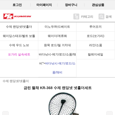
로그인
마이페이지
장바구니
관심상품
카테고리
검색
Recent
수제 랜딩넷/넷홀더
미노우/하드베이트
루어조끼
웨이딩스태프/벨트 보틀
웨이더/계류화
로드(쏘가리)
수제 우드 노브
원목 로드/릴 거치대
라인/소품
쏘가리 실속세트
바다낚시-에기/로드/소품/채
릴레이세일
비">
바다낚시-에기/로드/소
품/채비
수제 랜딩넷/넷홀더
금린 뜰채 KR-368 수제 랜딩넷 넷홀더세트