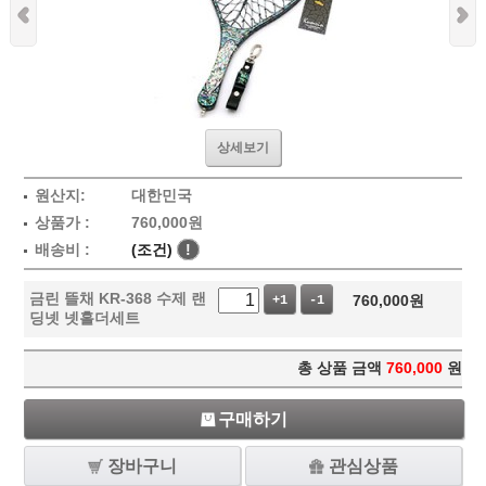
상세보기
원산지:
대한민국
상품가 :
760,000
원
배송비 :
(조건)
!
금린 뜰채 KR-368 수제 랜
760,000
원
+1
-1
딩넷 넷홀더세트
총 상품 금액
760,000
원
구매하기
장바구니
관심상품