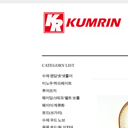
CATEGORY LIST
수제 랜딩넷/넷홀더
미노우/하드베이트
루어조끼
웨이딩스태프/벨트 보틀
웨이더/계류화
로드(쏘가리)
수제 우드 노브
원목 로드/릴 거치대