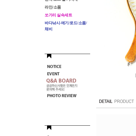
라인/소품
쏘가리 실속세트
바다낚시-에기/로드/소품/
채비