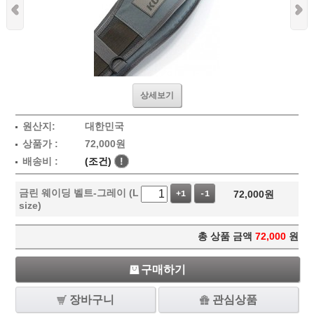
상세보기
원산지:
대한민국
상품가 :
72,000
원
배송비 :
(조건)
!
금린 웨이딩 벨트-그레이 (L
72,000
원
+1
-1
size)
총 상품 금액
72,000
원
구매하기
장바구니
관심상품