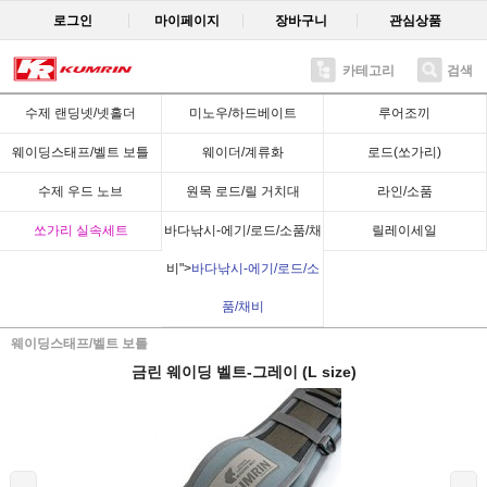
로그인
마이페이지
장바구니
관심상품
카테고리
검색
Recent
수제 랜딩넷/넷홀더
미노우/하드베이트
루어조끼
웨이딩스태프/벨트 보틀
웨이더/계류화
로드(쏘가리)
수제 우드 노브
원목 로드/릴 거치대
라인/소품
쏘가리 실속세트
바다낚시-에기/로드/소품/채
릴레이세일
비">
바다낚시-에기/로드/소
품/채비
웨이딩스태프/벨트 보틀
금린 웨이딩 벨트-그레이 (L size)