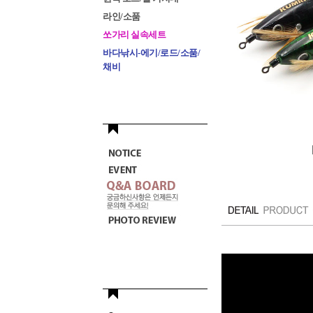
라인/소품
쏘가리 실속세트
바다낚시-에기/로드/소품/
채비