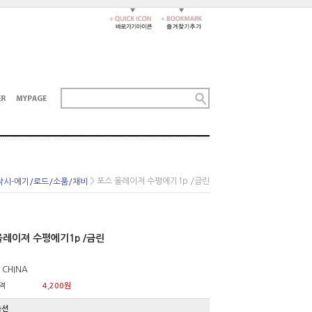
> 포스 올레이져 수평에기1p /금린
낚시-에기/로드/소품/채비
올레이져 수평에기1p /금린
 CHINA
격
4,200원
옵션