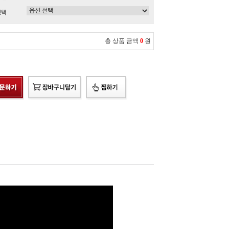
선택
총 상품 금액
0
원