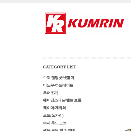
CATEGORY LIST
수제 랜딩넷/넷홀더
미노우/하드베이트
루어조끼
웨이딩스태프/벨트 보틀
웨이더/계류화
로드(쏘가리)
수제 우드 노브
원목 로드/릴 거치대