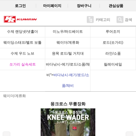
로그인
마이페이지
장바구니
관심상품
카테고리
검색
Recent
수제 랜딩넷/넷홀더
미노우/하드베이트
루어조끼
웨이딩스태프/벨트 보틀
웨이더/계류화
로드(쏘가리)
수제 우드 노브
원목 로드/릴 거치대
라인/소품
쏘가리 실속세트
바다낚시-에기/로드/소품/채
릴레이세일
비">
바다낚시-에기/로드/소
품/채비
웨이더/계류화
몽크로스 무릎장화