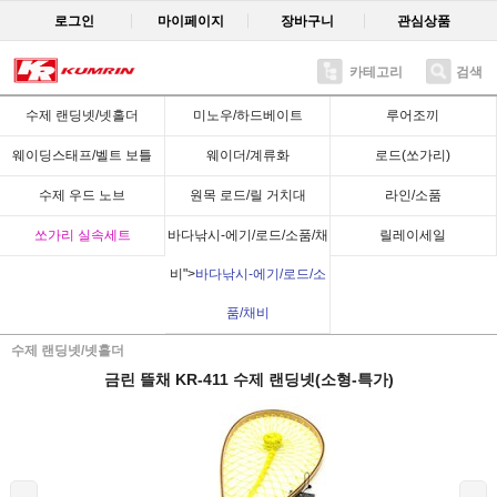
로그인
마이페이지
장바구니
관심상품
카테고리
검색
Recent
수제 랜딩넷/넷홀더
미노우/하드베이트
루어조끼
웨이딩스태프/벨트 보틀
웨이더/계류화
로드(쏘가리)
수제 우드 노브
원목 로드/릴 거치대
라인/소품
쏘가리 실속세트
바다낚시-에기/로드/소품/채
릴레이세일
비">
바다낚시-에기/로드/소
품/채비
수제 랜딩넷/넷홀더
금린 뜰채 KR-411 수제 랜딩넷(소형-특가)