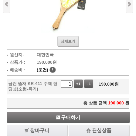
상세보기
원산지:
대한민국
상품가 :
190,000
원
배송비 :
(조건)
!
금린 뜰채 KR-411 수제 랜
190,000
원
+1
-1
딩넷(소형-특가)
총 상품 금액
190,000
원
구매하기
장바구니
관심상품