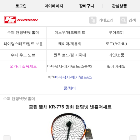
로그인
마이페이지
장바구니
관심상품
카테고리
검색
Recent
수제 랜딩넷/넷홀더
미노우/하드베이트
루어조끼
웨이딩스태프/벨트 보틀
웨이더/계류화
로드(쏘가리)
수제 우드 노브
원목 로드/릴 거치대
라인/소품
쏘가리 실속세트
바다낚시-에기/로드/소품/채
릴레이세일
비">
바다낚시-에기/로드/소
품/채비
수제 랜딩넷/넷홀더
금린 뜰채 KR-775 명화 랜딩넷 넷홀더세트