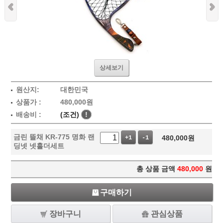
상세보기
원산지:
대한민국
상품가 :
480,000
원
배송비 :
(조건)
!
금린 뜰채 KR-775 명화 랜
480,000
원
+1
-1
딩넷 넷홀더세트
총 상품 금액
480,000
원
구매하기
장바구니
관심상품