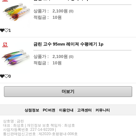
상품가 :
2,100원
(0)
적립금 :
10원
1
금린 고수 95mm 레이져 수평에기 1p
상품가 :
2,100원
(0)
적립금 :
10원
0
더보기
상점정보
PC버젼
이용안내
고객센터
커뮤니티
상호명 : 금린
대표 : 최성호 | 개인정보 보호 책임자 : 최성호
사업자등록번호 :227-14-92209 |
통신판매업신고번호 : 제2020-호평평내-006호