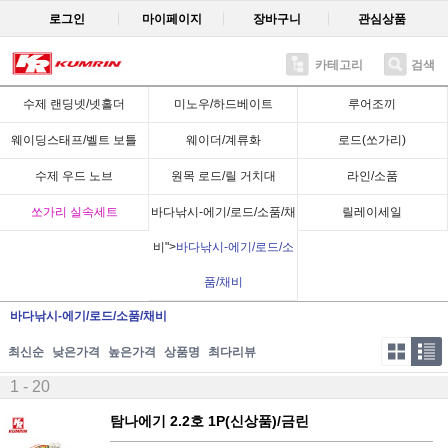
로그인
마이페이지
장바구니
관심상품
카테고리
검색
수제 랜딩넷/넷홀더
미노우/하드베이트
루어조끼
웨이딩스태프/벨트 보틀
웨이더/계류화
로드(쏘가리)
수제 우드 노브
원목 로드/릴 거치대
라인/소품
쏘가리 실속세트
바다낚시-에기/로드/소품/채
릴레이세일
비">
바다낚시-에기/로드/소
품/채비
바다낚시-에기/로드/소품/채비
최신순
낮은가격
높은가격
상품명
최다리뷰
1 - 20
탐나에기 2.2호 1P(신상품)/금린