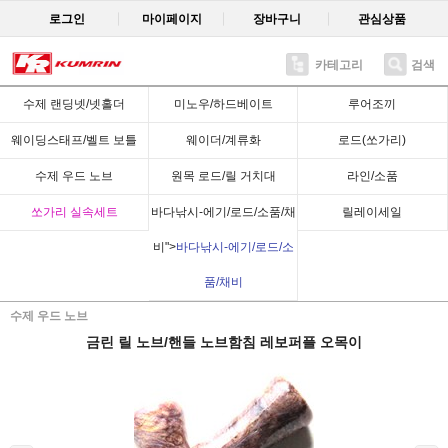
로그인
마이페이지
장바구니
관심상품
카테고리
검색
Recent
수제 랜딩넷/넷홀더
미노우/하드베이트
루어조끼
웨이딩스태프/벨트 보틀
웨이더/계류화
로드(쏘가리)
수제 우드 노브
원목 로드/릴 거치대
라인/소품
쏘가리 실속세트
바다낚시-에기/로드/소품/채
릴레이세일
비">
바다낚시-에기/로드/소
품/채비
수제 우드 노브
금린 릴 노브/핸들 노브함침 레보퍼플 오목이