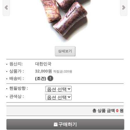
상세보기
원산지:
대한민국
상품가 :
32,000원
적립금:320원
배송비 :
(조건)
!
핸들방향 :
관색상 :
총 상품 금액
0
원
구매하기