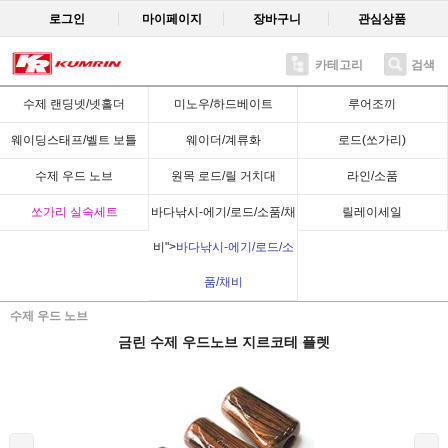
로그인
마이페이지
장바구니
관심상품
카테고리
검색
Recent
수제 랜딩넷/넷홀더
미노우/하드베이트
루어조끼
웨이딩스태프/벨트 보틀
웨이더/계류화
로드(쏘가리)
수제 우드 노브
원목 로드/릴 거치대
라인/소품
쏘가리 실속세트
바다낚시-에기/로드/소품/채
릴레이세일
비">
바다낚시-에기/로드/소
품/채비
수제 우드 노브
금린 수제 우드노브 지르코테 플렛