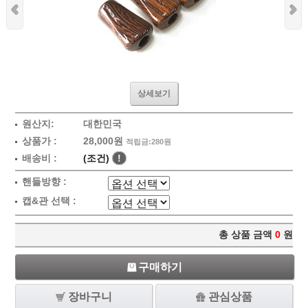
상세보기
원산지:
대한민국
상품가 :
28,000원
적립금:280원
배송비 :
(조건)
!
핸들방향 :
캡&관 선택 :
총 상품 금액
0
원
구매하기
장바구니
관심상품