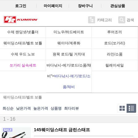
로그인
마이페이지
장바구니
관심상품
카테고리
검색
수제 랜딩넷/넷홀더
미노우/하드베이트
루어조끼
웨이딩스태프/벨트 보틀
웨이더/계류화
로드(쏘가리)
수제 우드 노브
원목 로드/릴 거치대
라인/소품
쏘가리 실속세트
바다낚시-에기/로드/소품/채
릴레이세일
비">
바다낚시-에기/로드/소
품/채비
웨이딩스태프/벨트 보틀
최신순
낮은가격
높은가격
상품명
최다리뷰
1 - 16
145웨이딩스태프 금린스태프