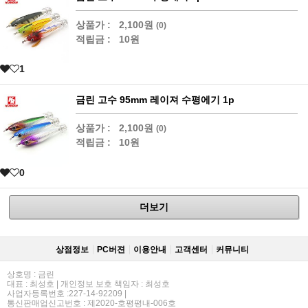
상품가 :
2,100원
(0)
적립금 :
10원
1
금린 고수 95mm 레이져 수평에기 1p
상품가 :
2,100원
(0)
적립금 :
10원
0
더보기
상점정보
PC버젼
이용안내
고객센터
커뮤니티
상호명 : 금린
대표 : 최성호 | 개인정보 보호 책임자 : 최성호
사업자등록번호 :227-14-92209 |
통신판매업신고번호 : 제2020-호평평내-006호