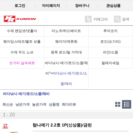
로그인
마이페이지
장바구니
관심상품
카테고리
검색
수제 랜딩넷/넷홀더
미노우/하드베이트
루어조끼
웨이딩스태프/벨트 보틀
웨이더/계류화
로드(쏘가리)
수제 우드 노브
원목 로드/릴 거치대
라인/소품
쏘가리 실속세트
바다낚시-에기/로드/소품/채
릴레이세일
비">
바다낚시-에기/로드/소
품/채비
바다낚시-에기/로드/소품/채비
최신순
낮은가격
높은가격
상품명
최다리뷰
1 - 20
탐나에기 2.2호 1P(신상품)/금린