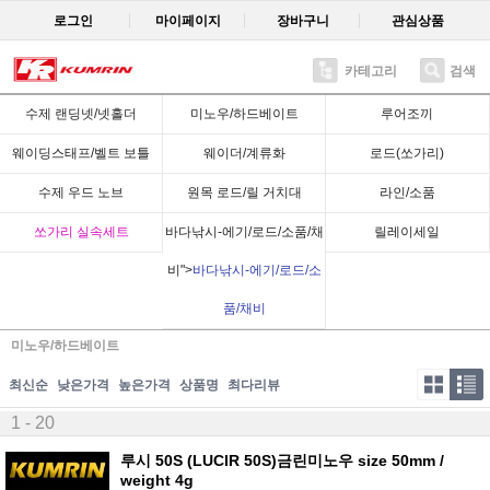
로그인
마이페이지
장바구니
관심상품
카테고리
검색
수제 랜딩넷/넷홀더
미노우/하드베이트
루어조끼
웨이딩스태프/벨트 보틀
웨이더/계류화
로드(쏘가리)
수제 우드 노브
원목 로드/릴 거치대
라인/소품
쏘가리 실속세트
바다낚시-에기/로드/소품/채
릴레이세일
비">
바다낚시-에기/로드/소
품/채비
미노우/하드베이트
최신순
낮은가격
높은가격
상품명
최다리뷰
1 - 20
루시 50S (LUCIR 50S)금린미노우 size 50mm /
weight 4g