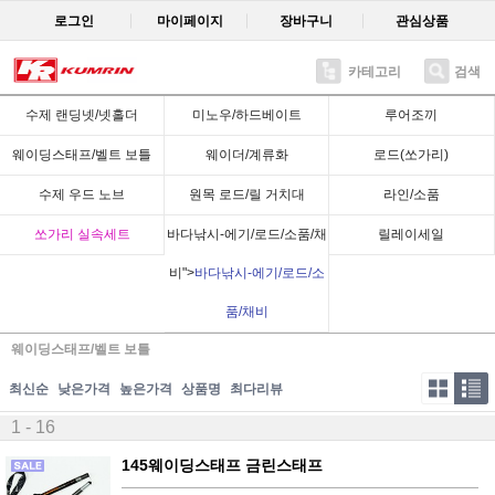
로그인
마이페이지
장바구니
관심상품
카테고리
검색
수제 랜딩넷/넷홀더
미노우/하드베이트
루어조끼
웨이딩스태프/벨트 보틀
웨이더/계류화
로드(쏘가리)
수제 우드 노브
원목 로드/릴 거치대
라인/소품
쏘가리 실속세트
바다낚시-에기/로드/소품/채
릴레이세일
비">
바다낚시-에기/로드/소
품/채비
웨이딩스태프/벨트 보틀
최신순
낮은가격
높은가격
상품명
최다리뷰
1 - 16
145웨이딩스태프 금린스태프