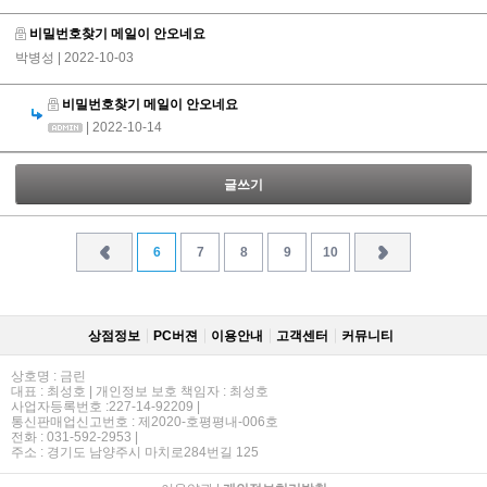
비밀번호찾기 메일이 안오네요
박병성
| 2022-10-03
비밀번호찾기 메일이 안오네요
| 2022-10-14
글쓰기
6
7
8
9
10
상점정보
PC버젼
이용안내
고객센터
커뮤니티
상호명 : 금린
대표 : 최성호 | 개인정보 보호 책임자 : 최성호
사업자등록번호 :227-14-92209 |
통신판매업신고번호 : 제2020-호평평내-006호
전화 : 031-592-2953 |
주소 : 경기도 남양주시 마치로284번길 125