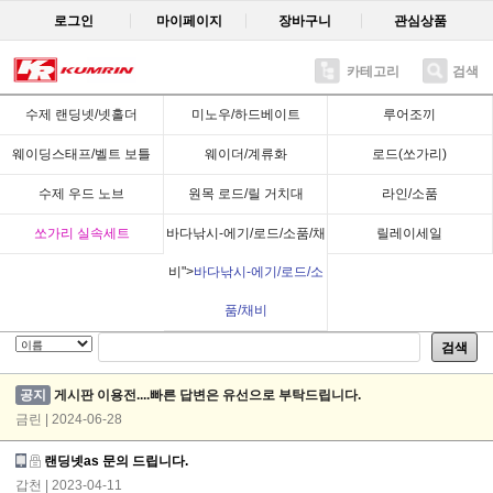
로그인
마이페이지
장바구니
관심상품
카테고리
검색
수제 랜딩넷/넷홀더
미노우/하드베이트
루어조끼
글쓰기
웨이딩스태프/벨트 보틀
웨이더/계류화
로드(쏘가리)
수제 우드 노브
원목 로드/릴 거치대
라인/소품
쏘가리 실속세트
바다낚시-에기/로드/소품/채
릴레이세일
비">
바다낚시-에기/로드/소
품/채비
검색
질문게시판
공지
게시판 이용전....빠른 답변은 유선으로 부탁드립니다.
금린 | 2024-06-28
랜딩넷as 문의 드립니다.
갑천
| 2023-04-11