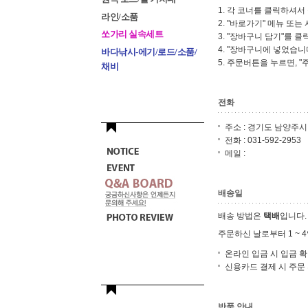
1. 각 코너를 클릭하셔서
라인/소품
2. "바로가기" 메뉴 또
쏘가리 실속세트
3. "장바구니 담기"를 클
4. "장바구니에 넣었습니
바다낚시-에기/로드/소품/
5. 주문버튼을 누르면, 
채비
전화
주소 : 경기도 남양주시
전화 : 031-592-2953
메일 :
배송일
배송 방법은
택배
입니다.
주문하신 날로부터 1 ~ 
온라인 입금 시 입금 확인
신용카드 결제 시 주문 후
반품 안내