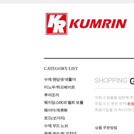
CATEGORY LIST
수제 랜딩넷/넷홀더
미노우/하드베이트
루어조끼
저희 쇼핑몰을 방문해 주
웨이딩스태프/벨트 보틀
처음 오신 분은 먼저
회
회원가입을 안 하시더라
웨이더/계류화
로드(쏘가리)
수제 우드 노브
상품 주문방법
원목 로드/릴 거치대