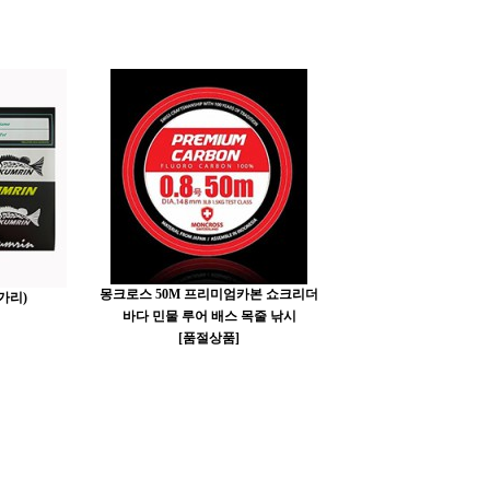
몽크로스 50M 프리미엄카본 쇼크리더
가리)
바다 민물 루어 배스 목줄 낚시
[품절상품]