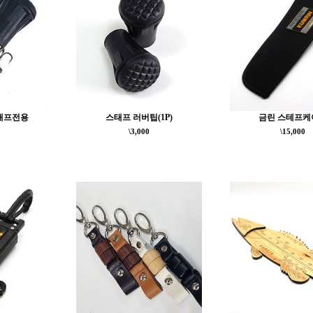
태프전용
스태프 러버팁(1P)
금린 스테프케
\3,000
\15,000