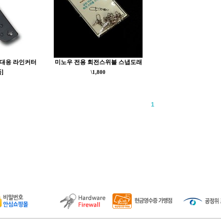
대응 라인커터
미노우 전용 회전스위블 스냅도래
]
\1,800
1