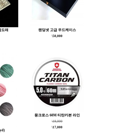
냅도래
랜딩넷 고급 우드케이스
\50,000
몽크로스 60M 티탄카본 라인
\19,000
\17,000
yd)