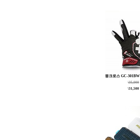
몽크로스 GC-301B
\35,000
\31,500