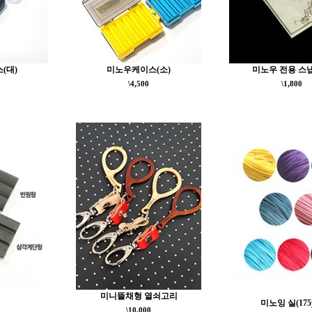
(대)
미노우케이스(소)
미노우 전용 스
\4,500
\1,800
미니뜰채형 열쇠고리
미노잉 실(175
\10,000