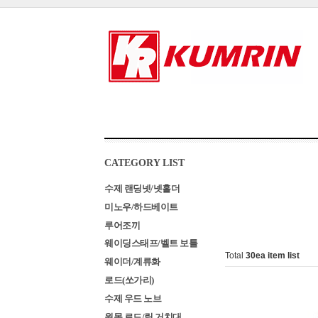
CATEGORY LIST
수제 랜딩넷/넷홀더
미노우/하드베이트
루어조끼
웨이딩스태프/벨트 보틀
Total
30
ea item list
웨이더/계류화
로드(쏘가리)
수제 우드 노브
원목 로드/릴 거치대