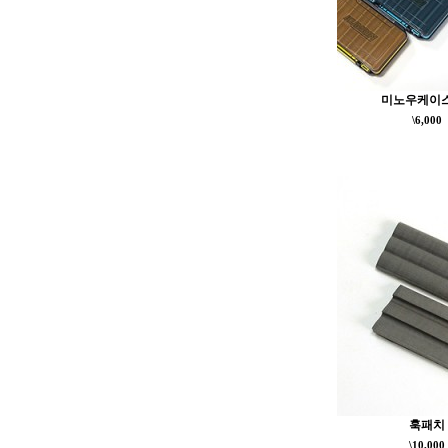
미노우케이스
\6,000
훅패치
\10,000