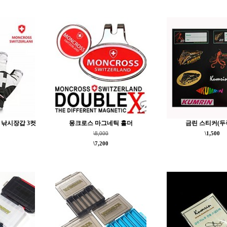
W 낚시장갑 3컷
몽크로스 마그네틱 홀더
금린 스티커(두
\8,000
\1,500
\7,200