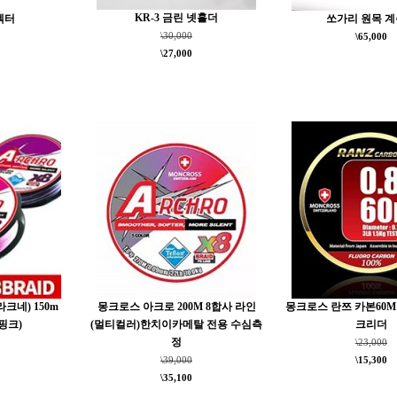
KR-3 금린 넷홀더
렉터
쏘가리 원목 
\30,000
\65,000
\27,000
크네) 150m
몽크로스 아크로 200M 8합사 라인
몽크로스 란쯔 카본60M
핑크)
(멀티컬러)한치이카메탈 전용 수심측
크리더
정
\23,000
\39,000
\15,300
\35,100