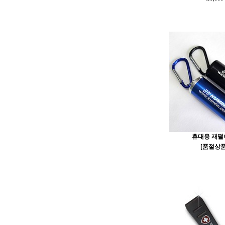
휴대용 재떨이
[품절상품