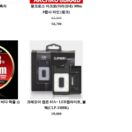
계측자
몽크로스 아크로(아라크네) 300m
8합사 라인 (핑크)
\65,000
\56,700
 바다 목줄 쇼
크레모아 캡온 65A+ LED캡라이트_블
랙(CLP-330BK)
\39,000