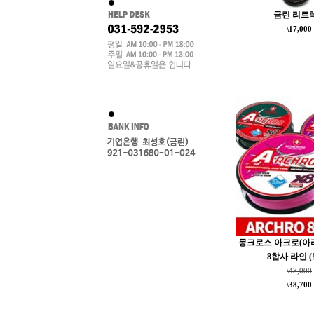
금린 리트
\17,000
몽크로스 아크로(아라
8합사 라인 (
\48,000
\38,700