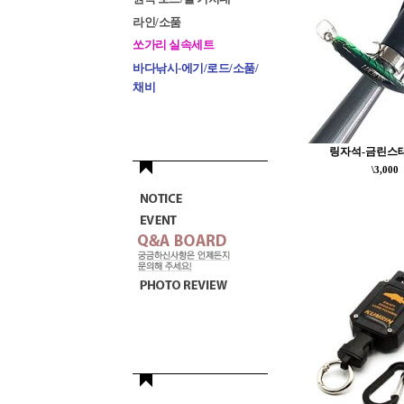
라인/소품
쏘가리 실속세트
바다낚시-에기/로드/소품/
채비
링자석-금린스
\3,000