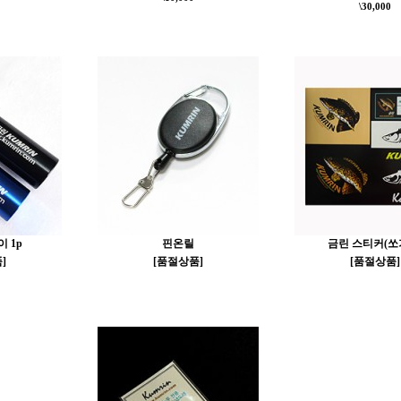
\30,000
 1p
핀온릴
금린 스티커(쏘
]
[품절상품]
[품절상품]