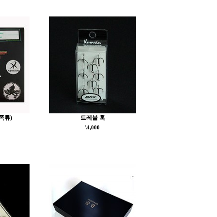
족류)
트레블 훅
\4,000