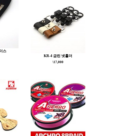
이스
KR-4 금린 넷홀더
\17,000