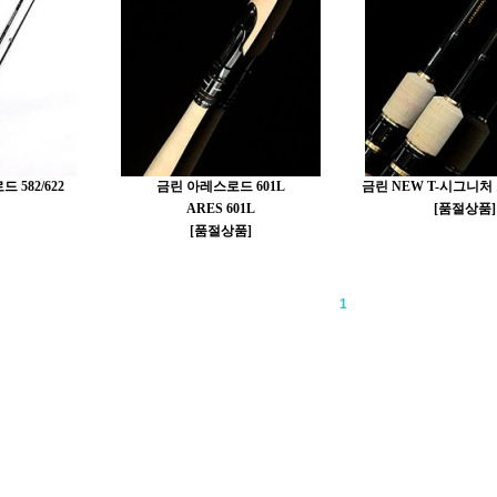
 582/622
금린 아레스로드 601L
금린 NEW T-시그니처 로
ARES 601L
[품절상품]
[품절상품]
1