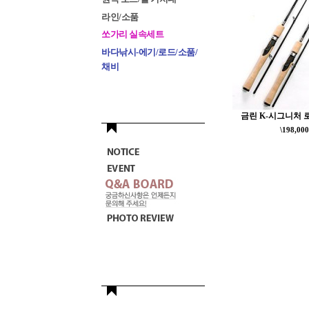
라인/소품
쏘가리 실속세트
바다낚시-에기/로드/소품/
채비
금린 K-시그니처 로드
\198,000