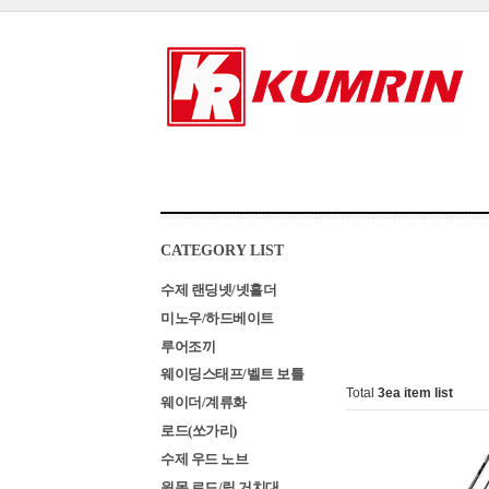
CATEGORY LIST
수제 랜딩넷/넷홀더
미노우/하드베이트
루어조끼
웨이딩스태프/벨트 보틀
Total
3
ea item list
웨이더/계류화
로드(쏘가리)
수제 우드 노브
원목 로드/릴 거치대